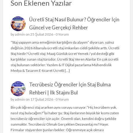
Son Eklenen Yazılar
Ücretli Staj Nasıl Bulunur? Öğrenciler İçin
Güncel ve Gerçekçi Rehber
by
admin
on 25 Şubat 2026 -
0 Yorum
“Staj yapayım ama emeğimin karşılığını da alayım” diyorsan, yalnız
değilsin.2026 itibarıyla ücretli staj imkanları ciddi şekilde arttı. Ücretli
Staj Nedir? Ücretli staj: Maaş Günlük ücret Yemek / yol desteği gibi
karşılıklar sunan staj türüdür. Ücretli Staj Veren Alanlar En çok ücretli
staj bulunan sektörler: Yazılım & IT Dijital pazarlama Mühendislik
Medya & Tasarım E-ticaret Ücretli […]
Tecrübesiz Öğrenciler İçin Staj Bulma
Rehberi | İlk Stajını Bul
by
admin
on 17 Şubat 2026 -
0 Yorum
Birçok öğrenci staj ararken aynı soruyu soruyor:“Hiç tecrübem yok,
nasıl staj bulacağım?”İyi haber şu: Staj ilanlarının büyük bir kısmı zaten
tecrübesiz öğrenciler için açılır. Önemli olan, kendini doğru şekilde
sunmaktır. Tecrübesiz Olmak Gerçekten Dezavantaj mı? Hayır.
Firmalar stajyerden şunları bekler: Öğrenmeye açık olması