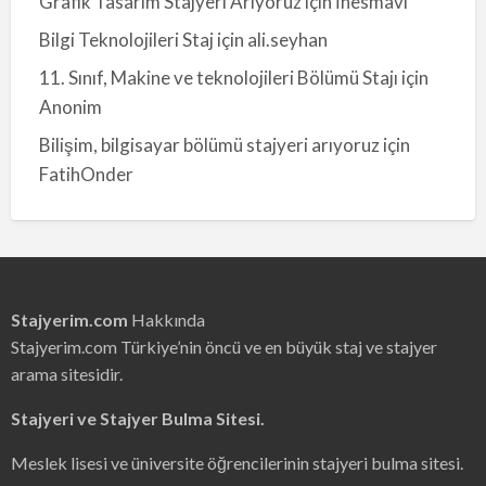
Grafik Tasarım Stajyeri Arıyoruz
için
İnesmavi
Bilgi Teknolojileri Staj
için
ali.seyhan
11. Sınıf, Makine ve teknolojileri Bölümü Stajı
için
Anonim
Bilişim, bilgisayar bölümü stajyeri arıyoruz
için
FatihOnder
Stajyerim.com
Hakkında
Stajyerim.com Türkiye’nin öncü ve en büyük staj ve stajyer
arama sitesidir.
Stajyeri ve Stajyer Bulma Sitesi.
Meslek lisesi ve üniversite öğrencilerinin stajyeri bulma sitesi.