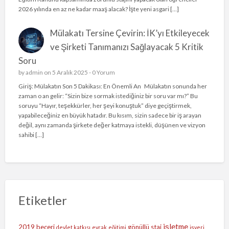
2026 yılında en az ne kadar maaş alacak? İşte yeni asgari […]
Mülakatı Tersine Çevirin: İK’yı Etkileyecek
ve Şirketi Tanımanızı Sağlayacak 5 Kritik
Soru
by
admin
on 5 Aralık 2025 -
0 Yorum
Giriş: Mülakatın Son 5 Dakikası: En Önemli An Mülakatın sonunda her
zaman o an gelir: “Sizin bize sormak istediğiniz bir soru var mı?” Bu
soruyu “Hayır, teşekkürler, her şeyi konuştuk” diye geçiştirmek,
yapabileceğiniz en büyük hatadır. Bu kısım, sizin sadece bir iş arayan
değil, aynı zamanda şirkete değer katmaya istekli, düşünen ve vizyon
sahibi […]
Etiketler
işletme
2019
beceri
gönüllü staj
devlet katkısı
evrak
eğitimi
işyeri