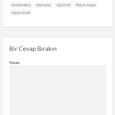
devlet katkısı
staj maaşı
staj ücreti
Stajyer maaşı
stajyer ücreti
Bir Cevap Bırakın
Yorum