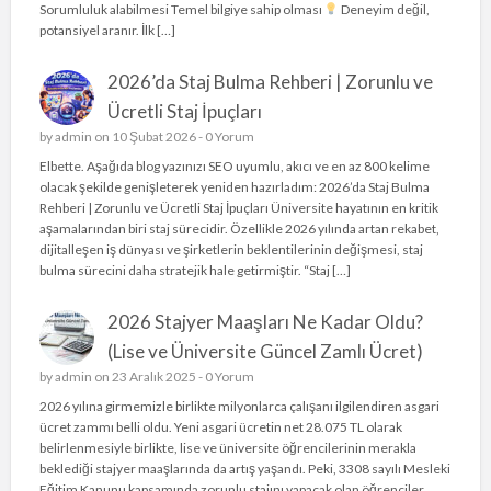
Sorumluluk alabilmesi Temel bilgiye sahip olması
Deneyim değil,
potansiyel aranır. İlk […]
2026’da Staj Bulma Rehberi | Zorunlu ve
Ücretli Staj İpuçları
by
admin
on 10 Şubat 2026 -
0 Yorum
Elbette. Aşağıda blog yazınızı SEO uyumlu, akıcı ve en az 800 kelime
olacak şekilde genişleterek yeniden hazırladım: 2026’da Staj Bulma
Rehberi | Zorunlu ve Ücretli Staj İpuçları Üniversite hayatının en kritik
aşamalarından biri staj sürecidir. Özellikle 2026 yılında artan rekabet,
dijitalleşen iş dünyası ve şirketlerin beklentilerinin değişmesi, staj
bulma sürecini daha stratejik hale getirmiştir. “Staj […]
2026 Stajyer Maaşları Ne Kadar Oldu?
(Lise ve Üniversite Güncel Zamlı Ücret)
by
admin
on 23 Aralık 2025 -
0 Yorum
2026 yılına girmemizle birlikte milyonlarca çalışanı ilgilendiren asgari
ücret zammı belli oldu. Yeni asgari ücretin net 28.075 TL olarak
belirlenmesiyle birlikte, lise ve üniversite öğrencilerinin merakla
beklediği stajyer maaşlarında da artış yaşandı. Peki, 3308 sayılı Mesleki
Eğitim Kanunu kapsamında zorunlu stajını yapacak olan öğrenciler