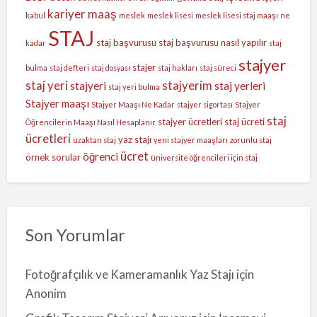
kariyer
maaş
kabul
meslek
meslek lisesi
meslek lisesi staj maaşı
ne
STAJ
staj başvurusu
staj başvurusu nasıl yapılır
kadar
staj
stajyer
stajer
bulma
staj defteri
staj dosyası
staj hakları
staj süreci
staj yeri
stajyerim
stajyeri
staj yerleri
staj yeri bulma
Stajyer maaşı
Stajyer Maaşı Ne Kadar
stajyer sigortası
Stajyer
staj
stajyer ücretleri
staj ücreti
Öğrencilerin Maaşı Nasıl Hesaplanır
ücretleri
yaz stajı
uzaktan staj
yeni stajyer maaşları
zorunlu staj
ücret
öğrenci
örnek sorular
üniversite öğrencileri için staj
Son Yorumlar
Fotoğrafçılık ve Kameramanlık Yaz Stajı
için
Anonim