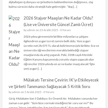
dijitalleşen iş dünyası ve şirketlerin beklentilerinin değişmesi, staj
bulma sürecini daha stratejik hale getirmiştir. “Staj […]
2026 Stajyer Maaşları Ne Kadar Oldu?
(Lise ve Üniversite Güncel Zamlı Ücret)
by
admin
on 23 Aralık 2025 -
0 Yorum
2026 yılına girmemizle birlikte milyonlarca çalışanı
ilgilendiren asgari ücret zammı belli oldu. Yeni asgari
ücretin net 28.075 TL olarak belirlenmesiyle birlikte, lise ve
üniversite öğrencilerinin merakla beklediği stajyer
maaşlarında da artış yaşandı. Peki, 3308 sayılı Mesleki
Eğitim Kanunu kapsamında zorunlu stajını yapacak olan
öğrenciler 2026 yılında en az ne kadar maaş alacak? İşte
yeni asgari […]
Mülakatı Tersine Çevirin: İK’yı Etkileyecek
ve Şirketi Tanımanızı Sağlayacak 5 Kritik Soru
by
admin
on 5 Aralık 2025 -
0 Yorum
Giriş: Mülakatın Son 5 Dakikası: En Önemli An Mülakatın sonunda her
zaman o an gelir: “Sizin bize sormak istediğiniz bir soru var mı?” Bu
soruyu “Hayır, teşekkürler, her şeyi konuştuk” diye geçiştirmek,