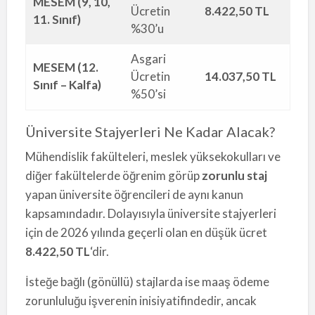
MESEM (9, 10,
Ücretin
8.422,50 TL
11. Sınıf)
%30’u
Asgari
MESEM (12.
Ücretin
14.037,50 TL
Sınıf – Kalfa)
%50’si
Üniversite Stajyerleri Ne Kadar Alacak?
Mühendislik fakülteleri, meslek yüksekokulları ve
diğer fakültelerde öğrenim görüp
zorunlu staj
yapan üniversite öğrencileri de aynı kanun
kapsamındadır. Dolayısıyla üniversite stajyerleri
için de 2026 yılında geçerli olan en düşük ücret
8.422,50 TL
‘dir.
İsteğe bağlı (gönüllü) stajlarda ise maaş ödeme
zorunluluğu işverenin inisiyatifindedir, ancak