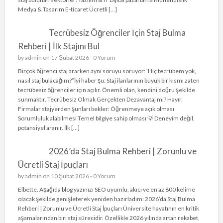
Medya & Tasarım E-ticaret Ücretli […]
Tecrübesiz Öğrenciler İçin Staj Bulma
Rehberi | İlk Stajını Bul
by
admin
on 17 Şubat 2026 -
0 Yorum
Birçok öğrenci staj ararken aynı soruyu soruyor:“Hiç tecrübem yok,
nasıl staj bulacağım?”İyi haber şu: Staj ilanlarının büyük bir kısmı zaten
tecrübesiz öğrenciler için açılır. Önemli olan, kendini doğru şekilde
sunmaktır. Tecrübesiz Olmak Gerçekten Dezavantaj mı? Hayır.
Firmalar stajyerden şunları bekler: Öğrenmeye açık olması
Sorumluluk alabilmesi Temel bilgiye sahip olması 💡 Deneyim değil,
potansiyel aranır. İlk […]
2026’da Staj Bulma Rehberi | Zorunlu ve
Ücretli Staj İpuçları
by
admin
on 10 Şubat 2026 -
0 Yorum
Elbette. Aşağıda blog yazınızı SEO uyumlu, akıcı ve en az 800 kelime
olacak şekilde genişleterek yeniden hazırladım: 2026’da Staj Bulma
Rehberi | Zorunlu ve Ücretli Staj İpuçları Üniversite hayatının en kritik
aşamalarından biri staj sürecidir. Özellikle 2026 yılında artan rekabet,