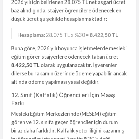
2026 yılı için belirlenen 28.075 TL net asgari ücret
baz alındığında, stajyer öğrencilere ödenecek en
düşük ücret şu şekilde hesaplanmaktadır:
Hesaplama:
28.075 TL x %30 =
8.422,50 TL
Buna göre, 2026 yılı boyunca işletmelerde mesleki
eğitim gören stajyerlere ödenecek taban ücret
8.422,50 TL
olarak uygulanacaktır. İşverenler
dilerse bu rakamın üzerinde ödeme yapabilir ancak
altında ödeme yapılması yasal değildir.
12. Sınıf (Kalfalık) Öğrencileri İçin Maaş
Farkı
Mesleki Eğitim Merkezlerinde (MESEM) eğitim
gören ve 12. sınıfa geçen öğrenciler için durum
biraz daha farklıdır. Kalfalık yeterliliğini kazanmış
bu öğrenciler için asgari ücretin %30’u değil,