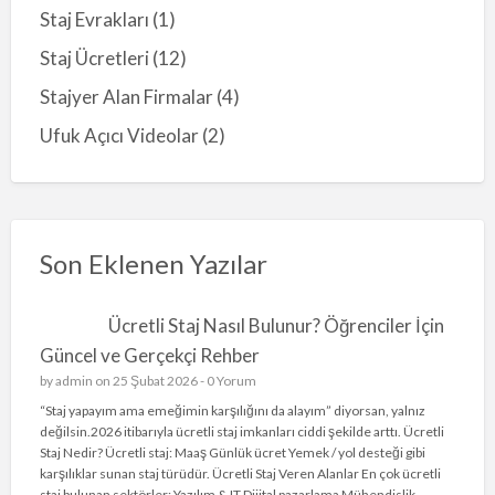
Staj Evrakları
(1)
Staj Ücretleri
(12)
Stajyer Alan Firmalar
(4)
Ufuk Açıcı Videolar
(2)
Son Eklenen Yazılar
Ücretli Staj Nasıl Bulunur? Öğrenciler İçin
Güncel ve Gerçekçi Rehber
by
admin
on 25 Şubat 2026 -
0 Yorum
“Staj yapayım ama emeğimin karşılığını da alayım” diyorsan, yalnız
değilsin.2026 itibarıyla ücretli staj imkanları ciddi şekilde arttı. Ücretli
Staj Nedir? Ücretli staj: Maaş Günlük ücret Yemek / yol desteği gibi
karşılıklar sunan staj türüdür. Ücretli Staj Veren Alanlar En çok ücretli
staj bulunan sektörler: Yazılım & IT Dijital pazarlama Mühendislik