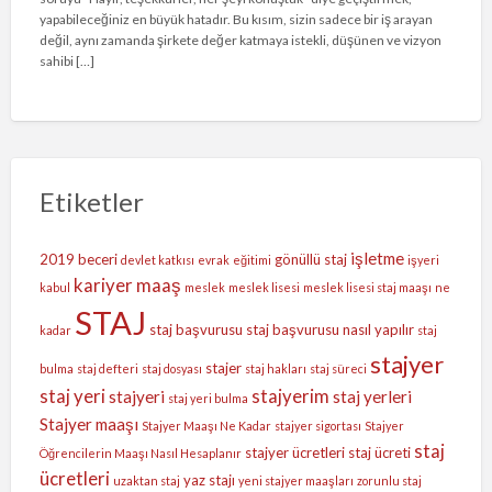
yapabileceğiniz en büyük hatadır. Bu kısım, sizin sadece bir iş arayan
değil, aynı zamanda şirkete değer katmaya istekli, düşünen ve vizyon
sahibi […]
Etiketler
işletme
2019
beceri
gönüllü staj
devlet katkısı
evrak
eğitimi
işyeri
kariyer
maaş
kabul
meslek
meslek lisesi
meslek lisesi staj maaşı
ne
STAJ
staj başvurusu
staj başvurusu nasıl yapılır
kadar
staj
stajyer
stajer
bulma
staj defteri
staj dosyası
staj hakları
staj süreci
staj yeri
stajyerim
stajyeri
staj yerleri
staj yeri bulma
Stajyer maaşı
Stajyer Maaşı Ne Kadar
stajyer sigortası
Stajyer
staj
stajyer ücretleri
staj ücreti
Öğrencilerin Maaşı Nasıl Hesaplanır
ücretleri
yaz stajı
uzaktan staj
yeni stajyer maaşları
zorunlu staj