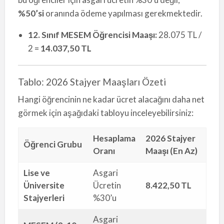
%50’si
oranında ödeme yapılması gerekmektedir.
12. Sınıf MESEM Öğrencisi Maaşı:
28.075 TL /
2 =
14.037,50 TL
Tablo: 2026 Stajyer Maaşları Özeti
Hangi öğrencinin ne kadar ücret alacağını daha net
görmek için aşağıdaki tabloyu inceleyebilirsiniz:
Hesaplama
2026 Stajyer
Öğrenci Grubu
Oranı
Maaşı (En Az)
Lise ve
Asgari
Üniversite
Ücretin
8.422,50 TL
Stajyerleri
%30’u
Asgari