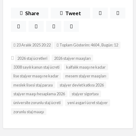
Share
Tweet
23 Aralık 2025 20:22
Toplam Gösterim: 4604 , Bugün: 12
2026 staj ücretleri
2026 stajyer maaşları
3308 sayılı kanun staj ücreti
kalfalık maaşı ne kadar
lise stajyer maaşı ne kadar
mesem stajyer maaşları
meslek lisesi staj parası
stajyer devlet katkısı 2026
stajyer maaşı hesaplama 2026
stajyer sigortası
üniversite zorunlu staj ücreti
yeni asgari ücret stajyer
zorunlu staj maaşı