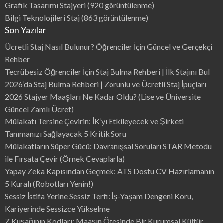
Grafik Tasarımı Stajyeri
(920 görüntülenme)
Bilgi Teknolojileri Staj
(863 görüntülenme)
Son Yazılar
Ücretli Staj Nasıl Bulunur? Öğrenciler İçin Güncel ve Gerçekçi
Rehber
Tecrübesiz Öğrenciler İçin Staj Bulma Rehberi | İlk Stajını Bul
2026’da Staj Bulma Rehberi | Zorunlu ve Ücretli Staj İpuçları
2026 Stajyer Maaşları Ne Kadar Oldu? (Lise ve Üniversite
Güncel Zamlı Ücret)
Mülakatı Tersine Çevirin: İK’yı Etkileyecek ve Şirketi
Tanımanızı Sağlayacak 5 Kritik Soru
Mülakatların Süper Gücü: Davranışsal Soruları STAR Metodu
ile Fırsata Çevir (Örnek Cevaplarla)
Yapay Zeka Kapısından Geçmek: ATS Dostu CV Hazırlamanın
5 Kuralı (Robotları Yenin!)
Sessiz İstifa Yerine Sessiz Terfi: İş-Yaşam Dengeni Koru,
Kariyerinde Sessizce Yükselme
Z Kuşağının Kodları: Maaşın Ötesinde Bir Kurumsal Kültür