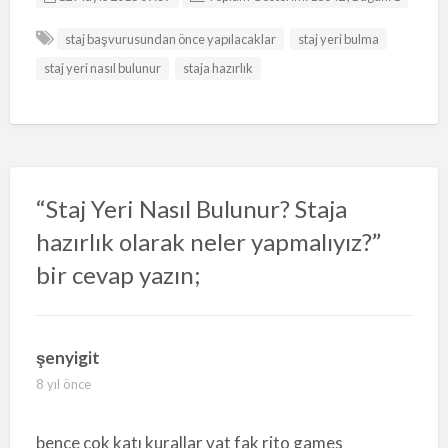
staj başvurusundan önce yapılacaklar
staj yeri bulma
staj yeri nasıl bulunur
staja hazırlık
“Staj Yeri Nasıl Bulunur? Staja
hazırlık olarak neler yapmalıyız?”
bir cevap yazın;
şenyigit
8 yıl önce
bence çok katı kurallar vat fak rito games