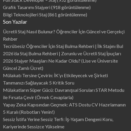
Grafik Tasarımı Stajyeri
(918 görüntülenme)
Bilgi Teknolojileri Staj
(861 görüntülenme)
Son Yazılar
Ücretli Staj Nasıl Bulunur? Öğrenciler İçin Güncel ve Gerçekçi
Rehber
Tecrübesiz Öğrenciler İçin Staj Bulma Rehberi | İlk Stajını Bul
2026’da Staj Bulma Rehberi | Zorunlu ve Ücretli Staj İpuçları
2026 Stajyer Maaşları Ne Kadar Oldu? (Lise ve Üniversite
Güncel Zamlı Ücret)
Mülakatı Tersine Çevirin: İK’yı Etkileyecek ve Şirketi
Tanımanızı Sağlayacak 5 Kritik Soru
Mülakatların Süper Gücü: Davranışsal Soruları STAR Metodu
ile Fırsata Çevir (Örnek Cevaplarla)
Yapay Zeka Kapısından Geçmek: ATS Dostu CV Hazırlamanın
5 Kuralı (Robotları Yenin!)
Sessiz İstifa Yerine Sessiz Terfi: İş-Yaşam Dengeni Koru,
Kariyerinde Sessizce Yükselme