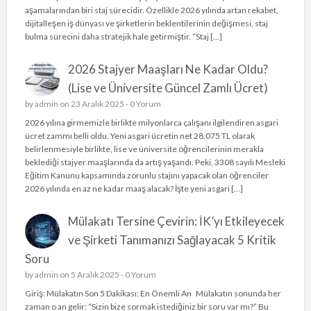
aşamalarından biri staj sürecidir. Özellikle 2026 yılında artan rekabet,
dijitalleşen iş dünyası ve şirketlerin beklentilerinin değişmesi, staj
bulma sürecini daha stratejik hale getirmiştir. “Staj […]
2026 Stajyer Maaşları Ne Kadar Oldu?
(Lise ve Üniversite Güncel Zamlı Ücret)
by
admin
on 23 Aralık 2025 -
0 Yorum
2026 yılına girmemizle birlikte milyonlarca çalışanı ilgilendiren asgari
ücret zammı belli oldu. Yeni asgari ücretin net 28.075 TL olarak
belirlenmesiyle birlikte, lise ve üniversite öğrencilerinin merakla
beklediği stajyer maaşlarında da artış yaşandı. Peki, 3308 sayılı Mesleki
Eğitim Kanunu kapsamında zorunlu stajını yapacak olan öğrenciler
2026 yılında en az ne kadar maaş alacak? İşte yeni asgari […]
Mülakatı Tersine Çevirin: İK’yı Etkileyecek
ve Şirketi Tanımanızı Sağlayacak 5 Kritik
Soru
by
admin
on 5 Aralık 2025 -
0 Yorum
Giriş: Mülakatın Son 5 Dakikası: En Önemli An Mülakatın sonunda her
zaman o an gelir: “Sizin bize sormak istediğiniz bir soru var mı?” Bu