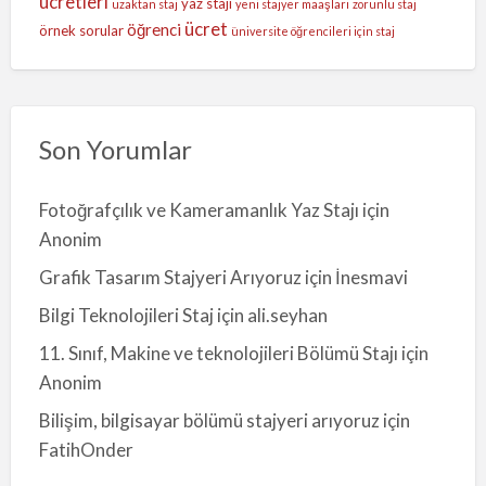
ücretleri
yaz stajı
uzaktan staj
yeni stajyer maaşları
zorunlu staj
ücret
öğrenci
örnek sorular
üniversite öğrencileri için staj
Son Yorumlar
Fotoğrafçılık ve Kameramanlık Yaz Stajı
için
Anonim
Grafik Tasarım Stajyeri Arıyoruz
için
İnesmavi
Bilgi Teknolojileri Staj
için
ali.seyhan
11. Sınıf, Makine ve teknolojileri Bölümü Stajı
için
Anonim
Bilişim, bilgisayar bölümü stajyeri arıyoruz
için
FatihOnder