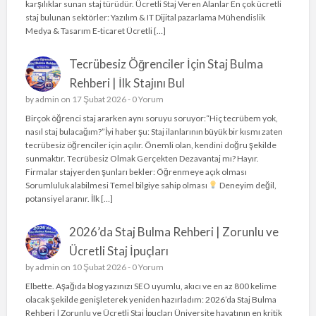
karşılıklar sunan staj türüdür. Ücretli Staj Veren Alanlar En çok ücretli
staj bulunan sektörler: Yazılım & IT Dijital pazarlama Mühendislik
Medya & Tasarım E-ticaret Ücretli […]
Tecrübesiz Öğrenciler İçin Staj Bulma
Rehberi | İlk Stajını Bul
by
admin
on 17 Şubat 2026 -
0 Yorum
Birçok öğrenci staj ararken aynı soruyu soruyor:“Hiç tecrübem yok,
nasıl staj bulacağım?”İyi haber şu: Staj ilanlarının büyük bir kısmı zaten
tecrübesiz öğrenciler için açılır. Önemli olan, kendini doğru şekilde
sunmaktır. Tecrübesiz Olmak Gerçekten Dezavantaj mı? Hayır.
Firmalar stajyerden şunları bekler: Öğrenmeye açık olması
Sorumluluk alabilmesi Temel bilgiye sahip olması
Deneyim değil,
potansiyel aranır. İlk […]
2026’da Staj Bulma Rehberi | Zorunlu ve
Ücretli Staj İpuçları
by
admin
on 10 Şubat 2026 -
0 Yorum
Elbette. Aşağıda blog yazınızı SEO uyumlu, akıcı ve en az 800 kelime
olacak şekilde genişleterek yeniden hazırladım: 2026’da Staj Bulma
Rehberi | Zorunlu ve Ücretli Staj İpuçları Üniversite hayatının en kritik