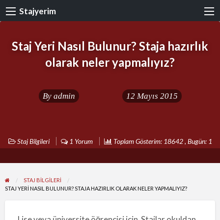
Stajyerim
Staj Yeri Nasıl Bulunur? Staja hazırlık
olarak neler yapmalıyız?
By
admin
12 Mayıs 2015
Staj Bilgileri
1 Yorum
Toplam Gösterim: 18642 , Bugün: 1
STAJ BILGILERI
STAJ YERI NASIL BULUNUR? STAJA HAZIRLIK OLARAK NELER YAPMALIYIZ?
Lise veya üniversite öğrencisi için Stajlar okuldan