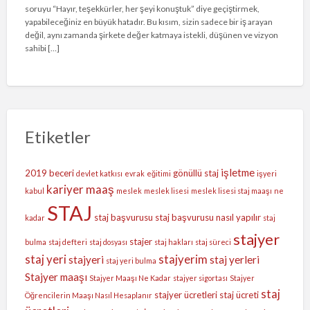
soruyu “Hayır, teşekkürler, her şeyi konuştuk” diye geçiştirmek,
yapabileceğiniz en büyük hatadır. Bu kısım, sizin sadece bir iş arayan
değil, aynı zamanda şirkete değer katmaya istekli, düşünen ve vizyon
sahibi […]
Etiketler
işletme
2019
beceri
gönüllü staj
devlet katkısı
evrak
eğitimi
işyeri
kariyer
maaş
kabul
meslek
meslek lisesi
meslek lisesi staj maaşı
ne
STAJ
staj başvurusu
staj başvurusu nasıl yapılır
kadar
staj
stajyer
stajer
bulma
staj defteri
staj dosyası
staj hakları
staj süreci
staj yeri
stajyerim
stajyeri
staj yerleri
staj yeri bulma
Stajyer maaşı
Stajyer Maaşı Ne Kadar
stajyer sigortası
Stajyer
staj
stajyer ücretleri
staj ücreti
Öğrencilerin Maaşı Nasıl Hesaplanır