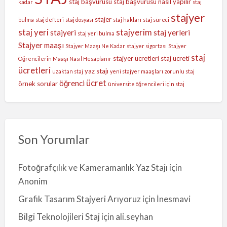
staj başvurusu
staj başvurusu nasıl yapılır
kadar
staj
stajyer
stajer
bulma
staj defteri
staj dosyası
staj hakları
staj süreci
staj yeri
stajyerim
stajyeri
staj yerleri
staj yeri bulma
Stajyer maaşı
Stajyer Maaşı Ne Kadar
stajyer sigortası
Stajyer
staj
stajyer ücretleri
staj ücreti
Öğrencilerin Maaşı Nasıl Hesaplanır
ücretleri
yaz stajı
uzaktan staj
yeni stajyer maaşları
zorunlu staj
ücret
öğrenci
örnek sorular
üniversite öğrencileri için staj
Son Yorumlar
Fotoğrafçılık ve Kameramanlık Yaz Stajı
için
Anonim
Grafik Tasarım Stajyeri Arıyoruz
için
İnesmavi
Bilgi Teknolojileri Staj
için
ali.seyhan