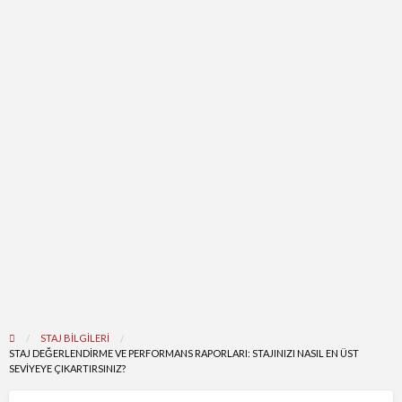
STAJ BILGILERI
STAJ DEĞERLENDIRME VE PERFORMANS RAPORLARI: STAJINIZI NASIL EN ÜST
SEVIYEYE ÇIKARTIRSINIZ?