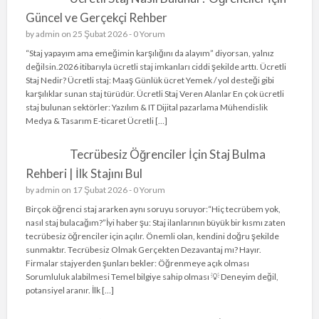
Güncel ve Gerçekçi Rehber
by
admin
on 25 Şubat 2026 -
0 Yorum
“Staj yapayım ama emeğimin karşılığını da alayım” diyorsan, yalnız
değilsin.2026 itibarıyla ücretli staj imkanları ciddi şekilde arttı. Ücretli
Staj Nedir? Ücretli staj: Maaş Günlük ücret Yemek / yol desteği gibi
karşılıklar sunan staj türüdür. Ücretli Staj Veren Alanlar En çok ücretli
staj bulunan sektörler: Yazılım & IT Dijital pazarlama Mühendislik
Medya & Tasarım E-ticaret Ücretli […]
Tecrübesiz Öğrenciler İçin Staj Bulma
Rehberi | İlk Stajını Bul
by
admin
on 17 Şubat 2026 -
0 Yorum
Birçok öğrenci staj ararken aynı soruyu soruyor:“Hiç tecrübem yok,
nasıl staj bulacağım?”İyi haber şu: Staj ilanlarının büyük bir kısmı zaten
tecrübesiz öğrenciler için açılır. Önemli olan, kendini doğru şekilde
sunmaktır. Tecrübesiz Olmak Gerçekten Dezavantaj mı? Hayır.
Firmalar stajyerden şunları bekler: Öğrenmeye açık olması
Sorumluluk alabilmesi Temel bilgiye sahip olması 💡 Deneyim değil,
potansiyel aranır. İlk […]