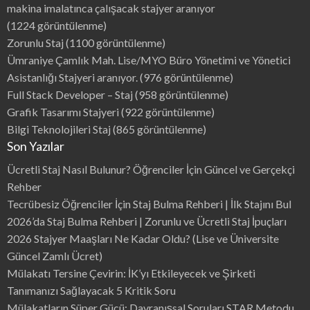
makina imalatınca çalışacak stajyer aranıyor
(1224 görüntülenme)
Zorunlu Staj
(1100 görüntülenme)
Ümraniye Çamlık Mah. Lise/MYO Büro Yönetimi ve Yönetici
Asistanlığı Stajyeri aranıyor.
(976 görüntülenme)
Full Stack Developer – Staj
(958 görüntülenme)
Grafik Tasarımı Stajyeri
(922 görüntülenme)
Bilgi Teknolojileri Staj
(865 görüntülenme)
Son Yazılar
Ücretli Staj Nasıl Bulunur? Öğrenciler İçin Güncel ve Gerçekçi
Rehber
Tecrübesiz Öğrenciler İçin Staj Bulma Rehberi | İlk Stajını Bul
2026’da Staj Bulma Rehberi | Zorunlu ve Ücretli Staj İpuçları
2026 Stajyer Maaşları Ne Kadar Oldu? (Lise ve Üniversite
Güncel Zamlı Ücret)
Mülakatı Tersine Çevirin: İK’yı Etkileyecek ve Şirketi
Tanımanızı Sağlayacak 5 Kritik Soru
Mülakatların Süper Gücü: Davranışsal Soruları STAR Metodu