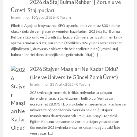
2026’da Staj Bulma Rehberi | Zorunlu ve
Ücretli Staj İpuçları
by
admin
on 10 Şubat 2026 -
0 Yorum
Elbette. Aşağıda blog yazınızı SEO uyumlu, akıcı ve en az 800 kelime
olacak şekilde genişleterek yeniden hazırladım: 2026’da Staj Bulma
Rehberi | Zorunlu ve Ücretli Staj İpuçları Üniversite hayatının en kritik
aşamalarından biri staj sürecidir. Özellikle 2026 yılında artan rekabet,
dijitalleşen iş dünyası ve şirketlerin beklentilerinin değişmesi, staj
bulma sürecini daha stratejik hale getirmiştir. “Staj […]
2026 Stajyer Maaşları Ne Kadar Oldu?
(Lise ve Üniversite Güncel Zamlı Ücret)
by
admin
on 23 Aralık 2025 -
0 Yorum
2026 yılına girmemizle birlikte milyonlarca çalışanı
ilgilendiren asgari ücret zammı belli oldu. Yeni asgari
ücretin net 28.075 TL olarak belirlenmesiyle birlikte, lise ve
üniversite öğrencilerinin merakla beklediği stajyer
maaşlarında da artış yaşandı. Peki, 3308 sayılı Mesleki
Eğitim Kanunu kapsamında zorunlu stajını yapacak olan
öğrenciler 2026 yılında en az ne kadar maaş alacak? İşte
yeni asgari […]