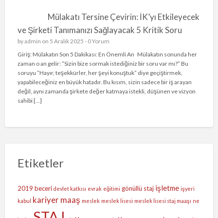
Mülakatı Tersine Çevirin: İK’yı Etkileyecek
ve Şirketi Tanımanızı Sağlayacak 5 Kritik Soru
by
admin
on 5 Aralık 2025 -
0 Yorum
Giriş: Mülakatın Son 5 Dakikası: En Önemli An Mülakatın sonunda her
zaman o an gelir: “Sizin bize sormak istediğiniz bir soru var mı?” Bu
soruyu “Hayır, teşekkürler, her şeyi konuştuk” diye geçiştirmek,
yapabileceğiniz en büyük hatadır. Bu kısım, sizin sadece bir iş arayan
değil, aynı zamanda şirkete değer katmaya istekli, düşünen ve vizyon
sahibi […]
Etiketler
işletme
2019
beceri
gönüllü staj
devlet katkısı
evrak
eğitimi
işyeri
kariyer
maaş
kabul
meslek
meslek lisesi
meslek lisesi staj maaşı
ne
STAJ