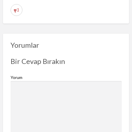
S
o
r
u
n
Yorumlar
b
i
Bir Cevap Bırakın
l
d
Yorum
i
r