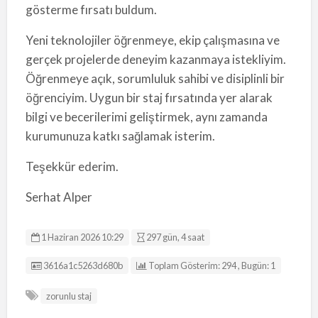
gösterme fırsatı buldum.
Yeni teknolojiler öğrenmeye, ekip çalışmasına ve
gerçek projelerde deneyim kazanmaya istekliyim.
Öğrenmeye açık, sorumluluk sahibi ve disiplinli bir
öğrenciyim. Uygun bir staj fırsatında yer alarak
bilgi ve becerilerimi geliştirmek, aynı zamanda
kurumunuza katkı sağlamak isterim.
Teşekkür ederim.
Serhat Alper
1 Haziran 2026 10:29
297 gün, 4 saat
Listing ID
3616a1c5263d680b
Toplam Gösterim: 294 , Bugün: 1
zorunlu staj