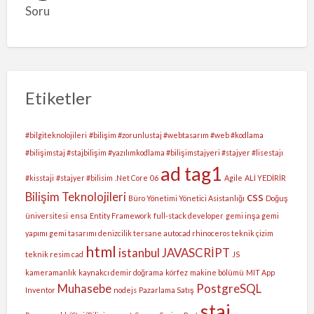
Soru
Etiketler
#bilgiteknolojileri
#bilişim #zorunlustaj #webtasarım #web #kodlama
#bilişimstaj #stajbilişim #yazılımkodlama #bilişimstajyeri #stajyer #lisestajı
ad tag1
#kisstaji
#stajyer #bilisim
.Net Core
06
Agile
ALİ YEDİRİR
Bilişim Teknolojileri
css
Büro Yönetimi Yönetici Asistanlığı
Doğuş
üniversitesi
ensa
Entity Framework
full-stack developer
gemi inşa gemi
yapımı gemi tasarımı denizcilik tersane autocad rhinoceros teknik çizim
html
istanbul
JAVASCRİPT
teknik resim cad
JS
kameramanlık
kaynakcı demir doğrama
körfez
makine bölümü
MIT App
Muhasebe
PostgreSQL
Inventor
nodejs
Pazarlama Satış
staj