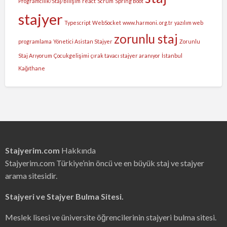
Programcılık/Staj/Bilişim
react
Scrum
Spring Boot
stajyer
Typescript
WebSocket
www.harmoni. org.tr
yazılım web
zorunlu staj
programlama
Yönetici Asistan Stajyer
Zorunlu
Staj Arıyorum
Çocukgelişimi
çırak tavacı stajyer aranıyor
İstanbul
Kağıthane
Stajyerim.com
Hakkında
Stajyerim.com Türkiye’nin öncü ve en büyük staj ve stajyer
arama sitesidir.
Stajyeri ve Stajyer Bulma Sitesi.
Meslek lisesi ve üniversite öğrencilerinin stajyeri bulma sitesi.