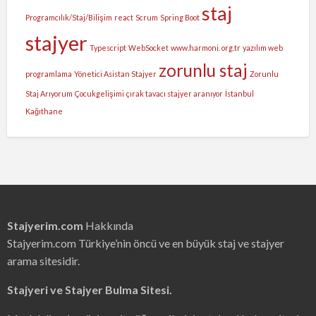
staj
Programcılık/Staj/Bilişim
react
Scrum
Spring Boot
stajyer
Typescript
WebSocket
www.harmoni. org.tr
yazılım web
zorunlu staj
programlama
Yönetici Asistan Stajyer
Zorunlu
Staj Arıyorum
Çocukgelişimi
çırak tavacı stajyer aranıyor
İstanbul
Kağıthane
Stajyerim.com
Hakkında
Stajyerim.com Türkiye’nin öncü ve en büyük staj ve stajyer
arama sitesidir.
Stajyeri ve Stajyer Bulma Sitesi.