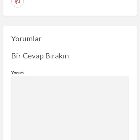
S
o
r
u
n
Yorumlar
b
i
Bir Cevap Bırakın
l
d
Yorum
i
r