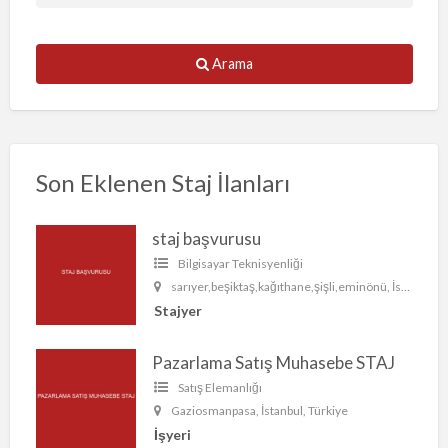
Arama
Son Eklenen Staj İlanları
staj başvurusu
Bilgisayar Teknisyenliği
sarıyer,beşiktaş,kağıthane,şişli,eminönü, İstanbul, Türkiye
Stajyer
Pazarlama Satış Muhasebe STAJ
Satış Elemanlığı
Gaziosmanpasa, İstanbul, Türkiye
İşyeri