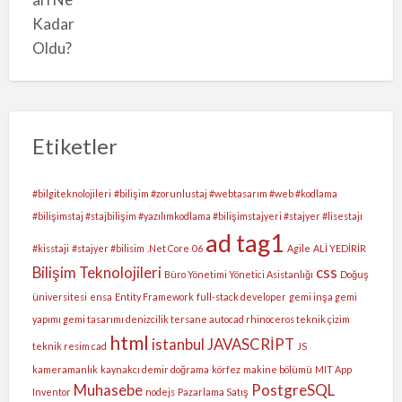
Etiketler
#bilgiteknolojileri
#bilişim #zorunlustaj #webtasarım #web #kodlama
#bilişimstaj #stajbilişim #yazılımkodlama #bilişimstajyeri #stajyer #lisestajı
ad tag1
#kisstaji
#stajyer #bilisim
.Net Core
06
Agile
ALİ YEDİRİR
Bilişim Teknolojileri
css
Büro Yönetimi Yönetici Asistanlığı
Doğuş
üniversitesi
ensa
Entity Framework
full-stack developer
gemi inşa gemi
yapımı gemi tasarımı denizcilik tersane autocad rhinoceros teknik çizim
html
istanbul
JAVASCRİPT
teknik resim cad
JS
kameramanlık
kaynakcı demir doğrama
körfez
makine bölümü
MIT App
Muhasebe
PostgreSQL
Inventor
nodejs
Pazarlama Satış