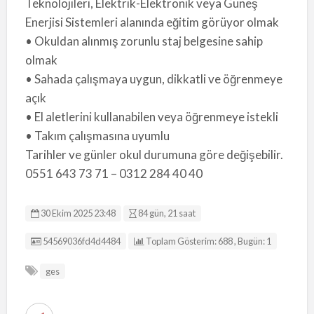
Teknolojileri, Elektrik-Elektronik veya Güneş
Enerjisi Sistemleri alanında eğitim görüyor olmak
• Okuldan alınmış zorunlu staj belgesine sahip
olmak
• Sahada çalışmaya uygun, dikkatli ve öğrenmeye
açık
• El aletlerini kullanabilen veya öğrenmeye istekli
• Takım çalışmasına uyumlu
Tarihler ve günler okul durumuna göre değişebilir.
0551 643 73 71 – 0312 284 40 40
30 Ekim 2025 23:48
84 gün, 21 saat
Listing ID
54569036fd4d4484
Toplam Gösterim: 688 , Bugün: 1
ges