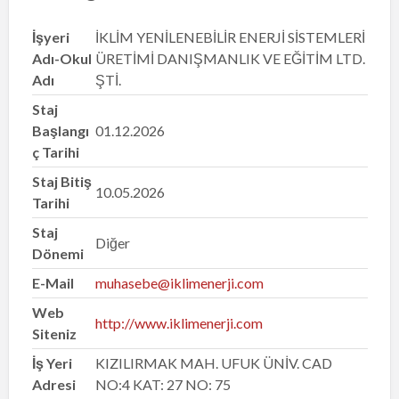
İşyeri
İKLİM YENİLENEBİLİR ENERJİ SİSTEMLERİ
Adı-Okul
ÜRETİMİ DANIŞMANLIK VE EĞİTİM LTD.
Adı
ŞTİ.
Staj
Başlangı
01.12.2026
ç Tarihi
Staj Bitiş
10.05.2026
Tarihi
Staj
Diğer
Dönemi
E-Mail
muhasebe@iklimenerji.com
Web
http://www.iklimenerji.com
Siteniz
İş Yeri
KIZILIRMAK MAH. UFUK ÜNİV. CAD
Adresi
NO:4 KAT: 27 NO: 75