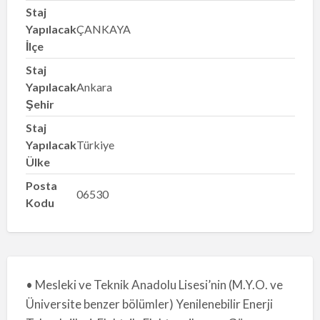
Staj
Yapılacak
ÇANKAYA
İlçe
Staj
Yapılacak
Ankara
Şehir
Staj
Yapılacak
Türkiye
Ülke
Posta
06530
Kodu
• Mesleki ve Teknik Anadolu Lisesi’nin (M.Y.O. ve
Üniversite benzer bölümler) Yenilenebilir Enerji