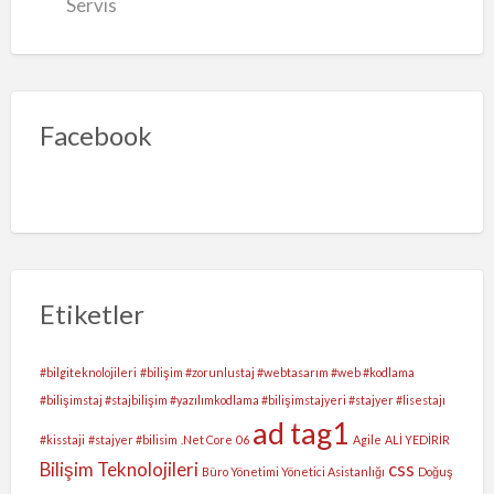
Servis
Facebook
Etiketler
#bilgiteknolojileri
#bilişim #zorunlustaj #webtasarım #web #kodlama
#bilişimstaj #stajbilişim #yazılımkodlama #bilişimstajyeri #stajyer #lisestajı
ad tag1
#kisstaji
#stajyer #bilisim
.Net Core
06
Agile
ALİ YEDİRİR
Bilişim Teknolojileri
css
Büro Yönetimi Yönetici Asistanlığı
Doğuş