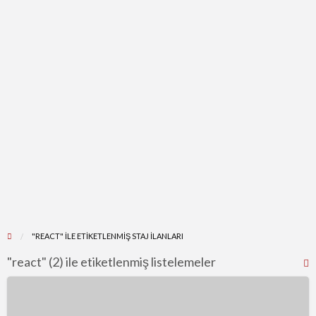
"REACT" ILE ETIKETLENMIŞ STAJ ILANLARI
"react" (2) ile etiketlenmiş listelemeler
R
F
Software
f
Developer
a