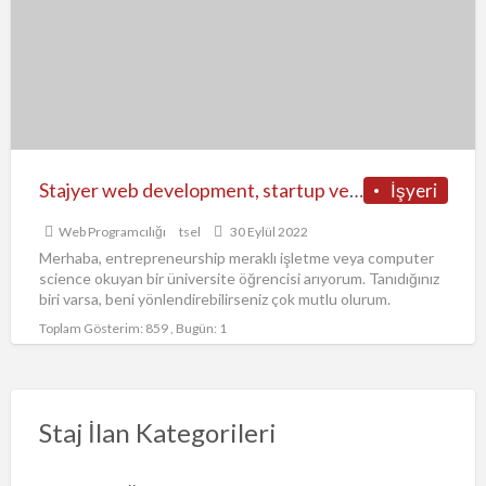
startup
ve
business
model
design
Stajyer web development, startup ve business model design
İşyeri
Web Programcılığı
tsel
30 Eylül 2022
Merhaba, entrepreneurship meraklı işletme veya computer
science okuyan bir üniversite öğrencisi arıyorum. Tanıdığınız
biri varsa, beni yönlendirebilirseniz çok mutlu olurum.
https://forms.office.com/r/Frp7k7LzDV
Toplam Gösterim: 859 , Bugün: 1
Staj İlan Kategorileri