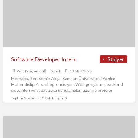
Intern
t
r
Software Developer Intern
Stajyer
Web Programcılığı
Semih
13 Mart 2026
Merhaba, Ben Semih Akça, Samsun Üniversitesi Yazılım
Mühendisliği 4. sınıf öğrencisiyim. Web geliştirme, backend
sistemleri ve yapay zeka uygulamaları üzerine projeler
geliştiren bir yazılım geliştiricisiyim.
[…]
Toplam Gösterim: 1854 , Bugün: 0
Stajyer
web
development,