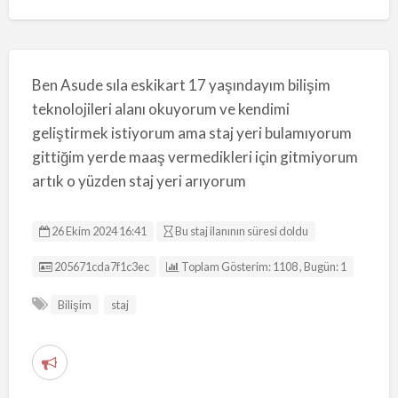
Ben Asude sıla eskikart 17 yaşındayım bilişim
teknolojileri alanı okuyorum ve kendimi
geliştirmek istiyorum ama staj yeri bulamıyorum
gittiğim yerde maaş vermedikleri için gitmiyorum
artık o yüzden staj yeri arıyorum
26 Ekim 2024 16:41
Bu staj ilanının süresi doldu
Listing ID
205671cda7f1c3ec
Toplam Gösterim: 1108 , Bugün: 1
Bilişim
staj
S
o