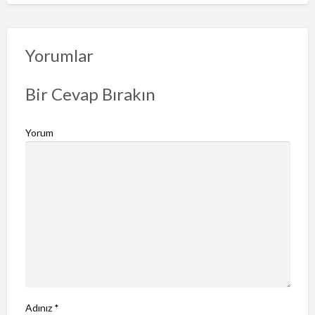
r
u
n
Yorumlar
b
i
Bir Cevap Bırakın
l
d
Yorum
i
r
Adınız
*