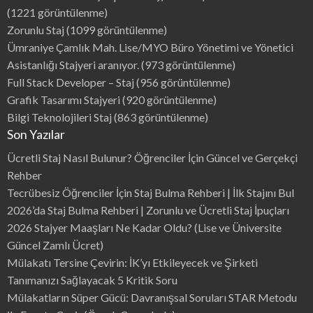
(1221 görüntülenme)
Zorunlu Staj
(1099 görüntülenme)
Ümraniye Çamlık Mah. Lise/MYO Büro Yönetimi ve Yönetici
Asistanlığı Stajyeri aranıyor.
(973 görüntülenme)
Full Stack Developer – Staj
(956 görüntülenme)
Grafik Tasarımı Stajyeri
(920 görüntülenme)
Bilgi Teknolojileri Staj
(863 görüntülenme)
Son Yazılar
Ücretli Staj Nasıl Bulunur? Öğrenciler İçin Güncel ve Gerçekçi
Rehber
Tecrübesiz Öğrenciler İçin Staj Bulma Rehberi | İlk Stajını Bul
2026’da Staj Bulma Rehberi | Zorunlu ve Ücretli Staj İpuçları
2026 Stajyer Maaşları Ne Kadar Oldu? (Lise ve Üniversite
Güncel Zamlı Ücret)
Mülakatı Tersine Çevirin: İK’yı Etkileyecek ve Şirketi
Tanımanızı Sağlayacak 5 Kritik Soru
Mülakatların Süper Gücü: Davranışsal Soruları STAR Metodu