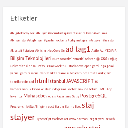
Etiketler
#bilgiteknolojileri
#bilişim #zorunlustaj #webtasarım #web #kodlama
#bilişimstaj #stajbilişim #yazılımkodlama #bilişimstajyeri #stajyer #lisestajı
ad tag1
#kisstaji
#stajyer #bilisim
.Net Core
06
Agile
ALİ YEDİRİR
Bilişim Teknolojileri
css
Büro Yönetimi Yönetici Asistanlığı
Doğuş
üniversitesi
ensa
Entity Framework
full-stack developer
gemi inşa gemi
yapımı gemi tasarımı denizcilik tersane autocad rhinoceros teknik çizim
html
istanbul
JAVASCRİPT
teknik resim cad
JS
kameramanlık
kaynakcı demir doğrama
körfez
makine bölümü
MIT App
Muhasebe
PostgreSQL
Inventor
nodejs
Pazarlama Satış
staj
Programcılık/Staj/Bilişim
react
Scrum
Spring Boot
stajyer
Typescript
WebSocket
www.harmoni. org.tr
yazılım web
zorunlu staj