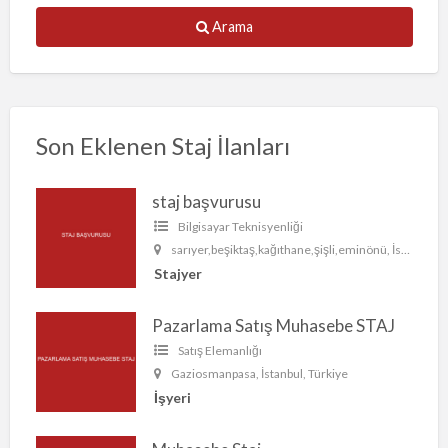
Arama
Son Eklenen Staj İlanları
staj başvurusu
Bilgisayar Teknisyenliği
sarıyer,beşiktaş,kağıthane,şişli,eminönü, İstanbul, Türkiye
Stajyer
Pazarlama Satış Muhasebe STAJ
Satış Elemanlığı
Gaziosmanpasa, İstanbul, Türkiye
İşyeri