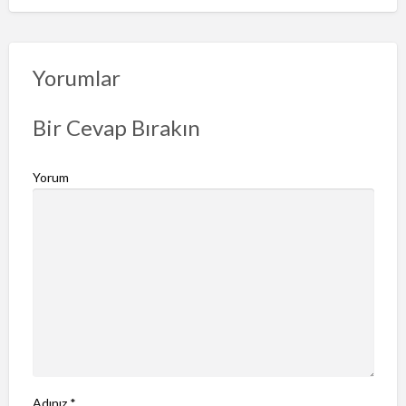
o
r
u
n
Yorumlar
b
i
Bir Cevap Bırakın
l
d
Yorum
i
r
Adınız
*