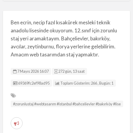
Ben ecrin, necip fazıl kısakürek mesleki teknik
anadolu lisesinde okuyorum. 12.sınıf için zorunlu
staj yeri aramaktayım. Bahçelievler, bakırköy,
avcılar, zeytinburnu, florya yerlerine gelebilirim.
Amacım web tasarımdan staj yapmaktır.
7 Mayıs 2026 16:07
272 gün, 13 saat
Listing ID
69369fc2ef98ad95
Toplam Gösterim: 266 , Bugün: 1
#zorunlustaj #webtasarım #istanbul #bahcelievler #bakırköy #lise
S