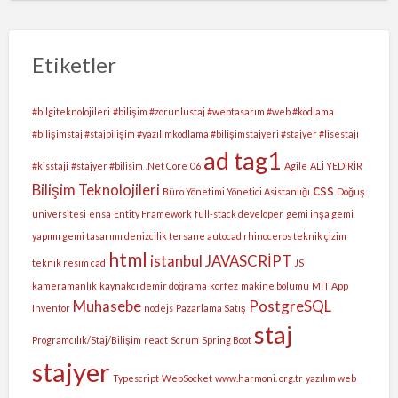
Etiketler
#bilgiteknolojileri
#bilişim #zorunlustaj #webtasarım #web #kodlama
#bilişimstaj #stajbilişim #yazılımkodlama #bilişimstajyeri #stajyer #lisestajı
ad tag1
#kisstaji
#stajyer #bilisim
.Net Core
06
Agile
ALİ YEDİRİR
Bilişim Teknolojileri
css
Büro Yönetimi Yönetici Asistanlığı
Doğuş
üniversitesi
ensa
Entity Framework
full-stack developer
gemi inşa gemi
yapımı gemi tasarımı denizcilik tersane autocad rhinoceros teknik çizim
html
istanbul
JAVASCRİPT
teknik resim cad
JS
kameramanlık
kaynakcı demir doğrama
körfez
makine bölümü
MIT App
Muhasebe
PostgreSQL
Inventor
nodejs
Pazarlama Satış
staj
Programcılık/Staj/Bilişim
react
Scrum
Spring Boot
stajyer
Typescript
WebSocket
www.harmoni. org.tr
yazılım web