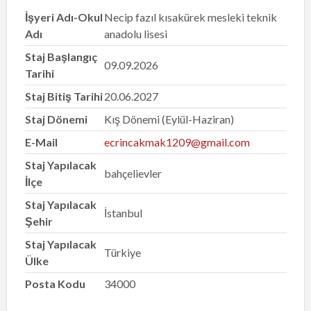
İşyeri Adı-Okul
Necip fazıl kısakürek mesleki teknik
Adı
anadolu lisesi
Staj Başlangıç
09.09.2026
Tarihi
Staj Bitiş Tarihi
20.06.2027
Staj Dönemi
Kış Dönemi (Eylül-Haziran)
E-Mail
ecrincakmak1209@gmail.com
Staj Yapılacak
bahçelievler
İlçe
Staj Yapılacak
İstanbul
Şehir
Staj Yapılacak
Türkiye
Ülke
Posta Kodu
34000