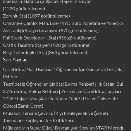
makina imalatınca çalışacak stajyer aranıyor
(1220 görüntülenme)
Zorunlu Staj
(1097 görüntülenme)
Ümraniye Çamlık Mah. Lise/MYO Büro Yönetimi ve Yönetici
Asistanlığı Stajyeri aranıyor.
(970 görüntülenme)
Full Stack Developer – Staj
(956 görüntülenme)
Grafik Tasarımı Stajyeri
(920 görüntülenme)
Bilgi Teknolojileri Staj
(863 görüntülenme)
Son Yazılar
Ücretli Staj Nasıl Bulunur? Öğrenciler İçin Güncel ve Gerçekçi
Rehber
Tecrübesiz Öğrenciler İçin Staj Bulma Rehberi | İlk Stajını Bul
2026’da Staj Bulma Rehberi | Zorunlu ve Ücretli Staj İpuçları
2026 Stajyer Maaşları Ne Kadar Oldu? (Lise ve Üniversite
Güncel Zamlı Ücret)
Mülakatı Tersine Çevirin: İK’yı Etkileyecek ve Şirketi
Tanımanızı Sağlayacak 5 Kritik Soru
Mülakatların Süper Gücü: Davranışsal Soruları STAR Metodu