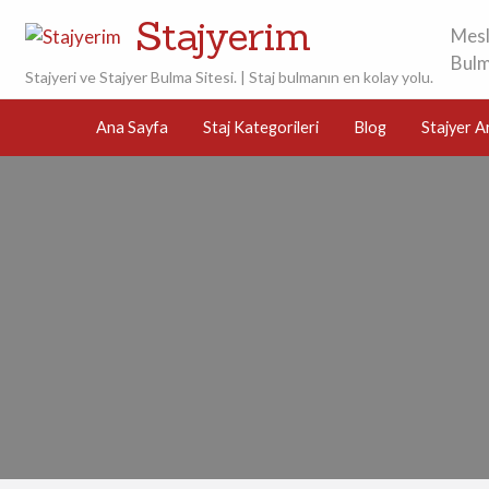
Stajyerim
Mesle
Bulm
Stajyeri ve Stajyer Bulma Sitesi. | Staj bulmanın en kolay yolu.
Stajyer
Mobil
Arayan
Ana Sayfa
Staj Kategorileri
Blog
Stajyer A
Uygulamamız
Firmalar