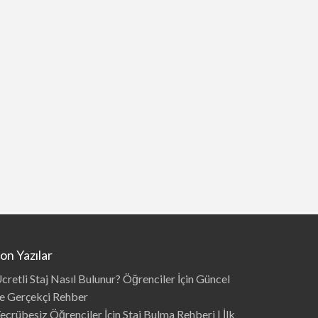
on Yazılar
cretli Staj Nasıl Bulunur? Öğrenciler İçin Güncel
e Gerçekçi Rehber
ecrübesiz Öğrenciler İçin Staj Bulma Rehberi | İlk