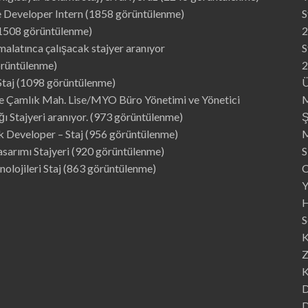
 Developer Intern
(1858 görüntülenme)
S
1508 görüntülenme)
2
malatınca çalışacak stajyer aranıyor
S
rüntülenme)
2
Staj
(1098 görüntülenme)
Ü
 Çamlık Mah. Lise/MYO Büro Yönetimi ve Yönetici
M
ğı Stajyeri aranıyor.
(973 görüntülenme)
Ş
k Developer – Staj
(956 görüntülenme)
M
sarımı Stajyeri
(920 görüntülenme)
S
nolojileri Staj
(863 görüntülenme)
C
Y
H
S
K
Z
K
D
D