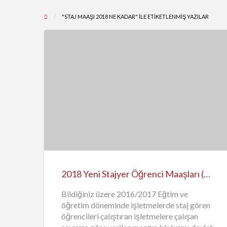
"STAJ MAAŞI 2018 NE KADAR" ILE ETIKETLENMIŞ YAZILAR
2018
Yeni
Stajyer
Öğrenci
Maaşları
(Ücretleri)
2018 Yeni Stajyer Öğrenci Maaşları (Ücretleri) Ne Kadar Oldu?
Ne
Kadar
Bildiğiniz üzere 2016/2017 Eğtim ve
öğretim döneminde işletmelerde staj gören
Oldu?
öğrencileri çalıştıran işletmelere çalışan