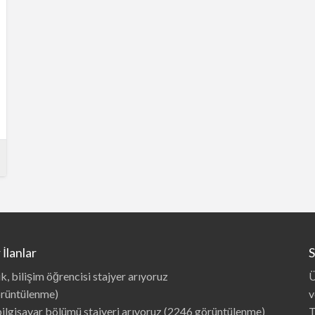
İlanlar
S
k, bilişim öğrencisi stajyer arıyoruz
Ü
rüntülenme)
v
bilgisayar bölümü stajyeri arıyoruz
(2246 görüntülenme)
T