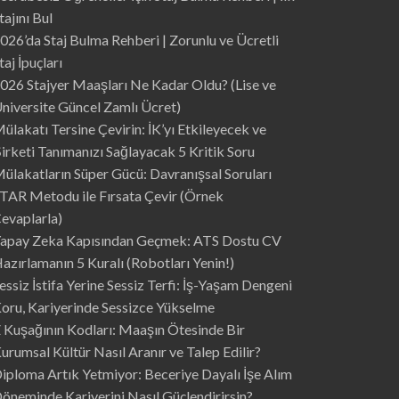
tajını Bul
026’da Staj Bulma Rehberi | Zorunlu ve Ücretli
taj İpuçları
026 Stajyer Maaşları Ne Kadar Oldu? (Lise ve
niversite Güncel Zamlı Ücret)
ülakatı Tersine Çevirin: İK’yı Etkileyecek ve
irketi Tanımanızı Sağlayacak 5 Kritik Soru
ülakatların Süper Gücü: Davranışsal Soruları
TAR Metodu ile Fırsata Çevir (Örnek
evaplarla)
apay Zeka Kapısından Geçmek: ATS Dostu CV
azırlamanın 5 Kuralı (Robotları Yenin!)
essiz İstifa Yerine Sessiz Terfi: İş-Yaşam Dengeni
oru, Kariyerinde Sessizce Yükselme
 Kuşağının Kodları: Maaşın Ötesinde Bir
urumsal Kültür Nasıl Aranır ve Talep Edilir?
iploma Artık Yetmiyor: Beceriye Dayalı İşe Alım
öneminde Kariyerini Nasıl Güçlendirirsin?