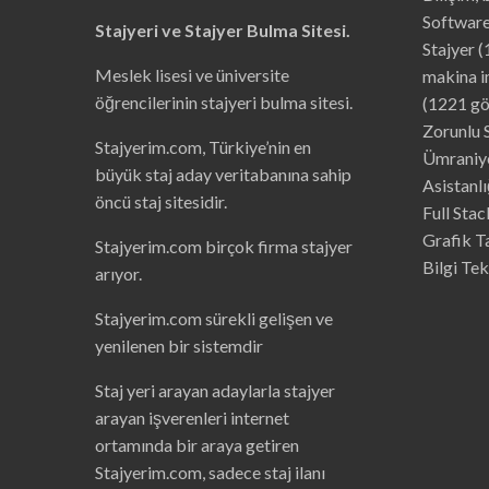
a
Software
a
Stajyeri ve Stajyer Bulma Sitesi.
ş
Stajyer
(
l
a
Meslek lisesi ve üniversite
makina i
r
ı
öğrencilerinin stajyeri bulma sitesi.
(1221 gö
(
Ü
Zorunlu 
c
r
Stajyerim.com, Türkiye’nin en
Ümraniye
e
t
büyük staj aday veritabanına sahip
Asistanlı
l
e
öncü staj sitesidir.
r
Full Stac
i
)
Grafik Ta
Stajyerim.com birçok firma stajyer
N
e
Bilgi Tek
arıyor.
K
a
d
a
Stajyerim.com sürekli gelişen ve
r
O
yenilenen bir sistemdir
l
d
u
Staj yeri arayan adaylarla stajyer
?
arayan işverenleri internet
ortamında bir araya getiren
Stajyerim.com, sadece staj ilanı