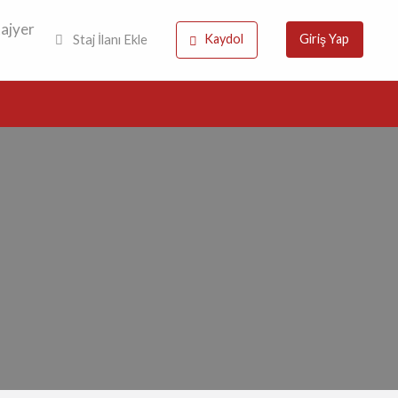
tajyer
Kaydol
Giriş Yap
Staj İlanı Ekle